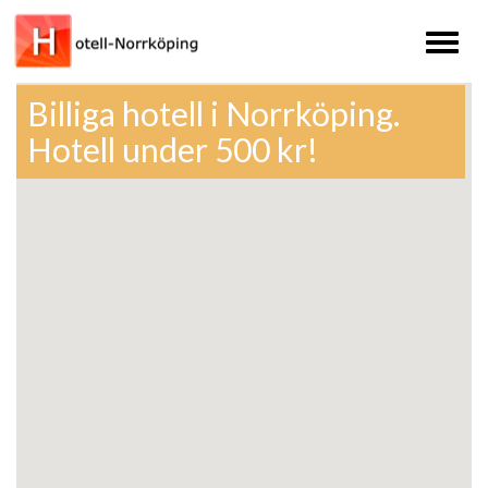
Toggl
naviga
Billiga hotell i Norrköping.
Hotell under 500 kr!