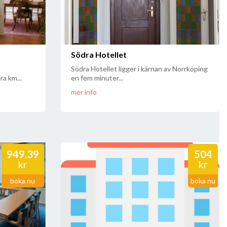
Södra Hotellet
Södra Hotellet ligger i kärnan av Norrköping
a km...
en fem minuter...
mer info
949.39
504
kr
kr
boka nu
boka nu