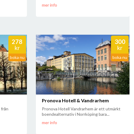
mer info
278
300
kr
kr
boka nu
boka nu
Pronova Hotell & Vandrarhem
 från
Pronova Hotell Vandrarhem är ett utmärkt
boendealternativ i Norrköping bara...
mer info