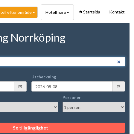
Startsida
Kontakt
tell efter område
Hotell nära
ng Norrköping
Utcheckning
Personer
Se tillgänglighet!