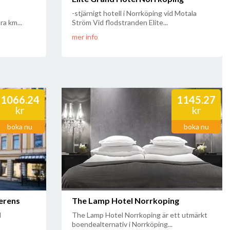
-stjärnigt hotell i Norrköping vid Motala
a km...
Ström Vid flodstranden Elite...
mer info
1066.24
1145.27
kr
kr
boka nu
boka nu
ferens
The Lamp Hotel Norrkoping
l
The Lamp Hotel Norrkoping är ett utmärkt
boendealternativ i Norrköping...