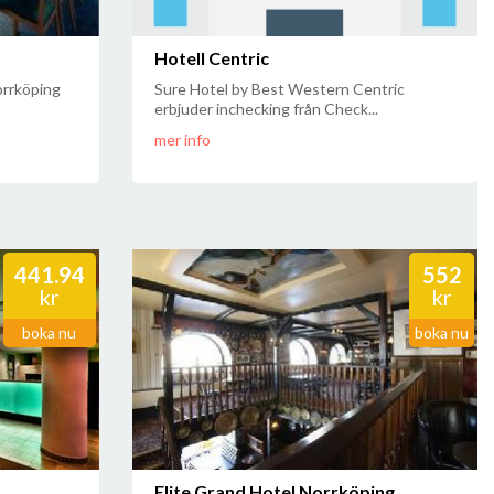
Hotell Centric
orrköping
Sure Hotel by Best Western Centric
erbjuder inchecking från Check...
mer info
441.94
552
kr
kr
boka nu
boka nu
Elite Grand Hotel Norrköping