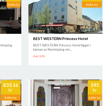
boka nu
boka nu
BEST WESTERN Princess Hotel
orrköping
BEST WESTERN Princess Hotel ligger i
kärnan av Norrköping ett...
mer info
833.16
595
kr
kr
boka nu
boka nu