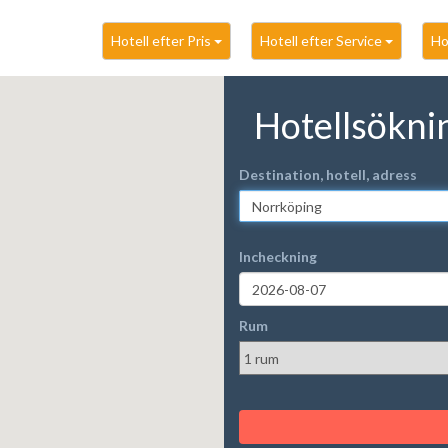
Hotell efter Pris
Hotell efter Service
Ho
Hotellsökni
Destination, hotell, adress
Incheckning
Rum