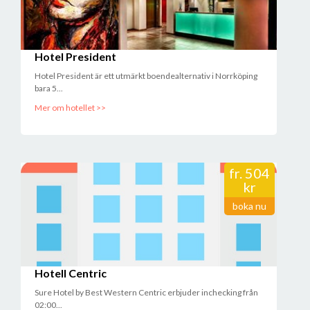
Hotel President
Hotel President är ett utmärkt boendealternativ i Norrköping
bara 5...
Mer om hotellet >>
fr.
504
kr
boka nu
Hotell Centric
Sure Hotel by Best Western Centric erbjuder inchecking från
02:00...