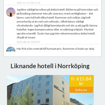
2025-11-13 20:13:33
Jag blev väldigt besviken på detta hotell. Bilderna på hemsidan och
på Booking stämmer inte alls överens med verkligheten – det
känns som två helt olika hotell. Rummen och miljön såg helt
annorlunda ut än vad som utlovats, vilket känns väldigt
vilseledande. Jag fick dåligt bemötande och de sa att jag får lämna
hotellet. Ingen kompensation eller ersättning erbjöds. Mycket
oprofessionellt. Tyvärr kan jag inte rekommendera detta hotell.
//hadil el-imam
2025-08-29 10:03:07
Här fick vi bo centralt till humant pris. Rummen vi hade var okej
men inte hög standard. Saknar AC och när det är varmt så saknar
man det Men bra service av personalen, alla vi hade kontakt med
var mycket trevliga och hjälpsamma! Vi hade sagt till innan och
Liknande hotell i Norrköping
bett om veganska alternativ till frukost. De ordnade de nog bättre
än många mycket dyrare hotell vilket vi verkligen uppskattade
//Maria Seiver
2025-07-26 11:18:56
fr.
615.84
kr
Mycket trevligt hotell! Framför allt personalen som gör att man
känner sig välkommen! Rummet var jättejättefräsch ! Luftig och
boka nu
fin frukostmatsal med bra utbud, rekommenderas!
//Ahmed Ben Gharsa
2025-07-09 13:17:07