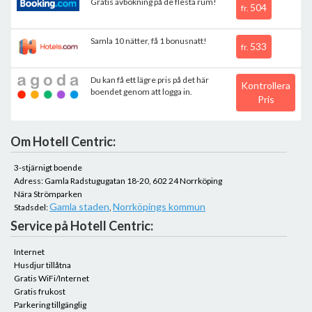
Gratis avbokning på de flesta rum!
504
fr.
Samla 10 nätter, få 1 bonusnatt!
533
fr.
Du kan få ett lägre pris på det här
Kontrollera
boendet genom att logga in.
Pris
Om Hotell Centric:
3-stjärnigt boende
Adress: Gamla Radstugugatan 18-20, 602 24 Norrköping
Nära Strömparken
Gamla staden
Norrköpings kommun
Stadsdel:
,
Service på Hotell Centric:
Internet
Husdjur tillåtna
Gratis WiFi/Internet
Gratis frukost
Parkering tillgänglig