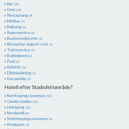
Bar
(10)
Gym
(10)
Restaurang
(9)
Minibar
(7)
Balkong
(6)
Rumsservice
(6)
Businesstjänster
(4)
Reception dygnet runt
(3)
Tvättservice
(3)
Bubbelpool
(2)
Pool
(2)
Rökfritt
(2)
Elbilsladdning
(1)
Kassaskåp
(1)
Hotell efter Stadsdel/område?
Norrköpings kommun
(32)
Gamla staden
(10)
Linköping
(10)
Nordantill
(6)
Söderköpings kommun
(5)
Kneippen
(3)