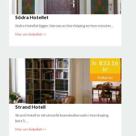
Södra Hotellet
Södra Hotellet ligger i kärnan av Norrköping en fem minuter...
Mer om hotellet >>
fr.
833.16
kr
boka nu
Strand Hotell
Strand Hotell är ett utmärkt boendealternativ i Norrköping
bara 5...
Mer om hotellet >>