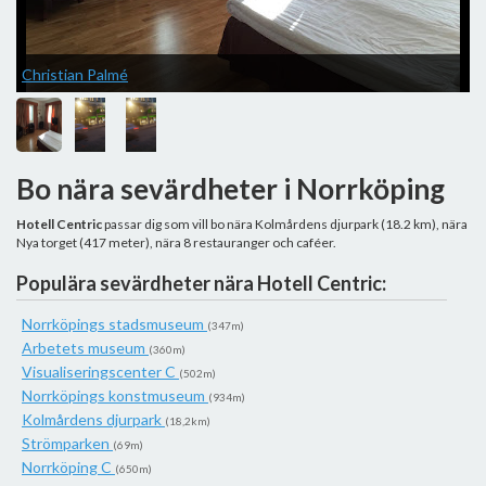
Christian Palmé
Bo nära sevärdheter i Norrköping
K
Hotell Centric
passar dig som vill bo nära Kolmårdens djurpark (18.2 km), nära
Nya torget (417 meter), nära 8 restauranger och caféer.
Populära sevärdheter nära Hotell Centric:
Norrköpings stadsmuseum
(347m)
Arbetets museum
(360m)
Visualiseringscenter C
(502m)
Norrköpings konstmuseum
(934m)
Kolmårdens djurpark
(18,2km)
Strömparken
(69m)
Norrköping C
(650m)