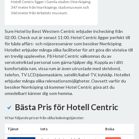
Hotell Centric ligger i Gamla staden i Norrköping.
347 meter från Norrköpings stadsmuseum och
360 meter från Arbetets museum.
Sure Hotel by Best Western Centric erbjuder inchecking från
02:00. Check out är senast 11:00. Hotel Centric ligger perfekt till
för både affärs- och nöjesresenärer som besöker Norrköping.
Hotellet erbjuder många olika faciliteter för att göra din vistelse till
en trevlig upplevelse. På Hotel Centric välkomnas du av
serviceinriktad personal som gärna hjälper dig. Koppla av i ditt
komfortabla rum, vissa rum är även utrustade med skrivbord,
telefon, TV LCD/plasmaskärm, satellit/kabel-TV, kylskåp. Hotellet
erbjuder många olika rekreationsmöjligheter. Oavsett varför du
besöker Norrköping så kommer Hotel Centric göra att du
omedelbart känner dig som hemma.
Bästa Pris för Hotell Centric
Vi har följande priser från olika bokningstjänster:
Tjänst
Info
Boka