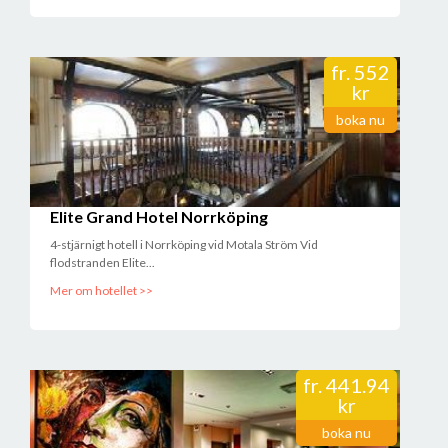
fr.
552
kr
boka nu
Elite Grand Hotel Norrköping
4-stjärnigt hotell i Norrköping vid Motala Ström Vid
flodstranden Elite...
Mer om hotellet >>
fr.
441.94
kr
boka nu