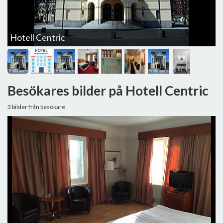
Hotell Centric
Besökares bilder på Hotell Centric
3 bilder från besökare
H