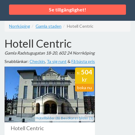
Se tillgänglighet!
Norrköping
Gamla staden
Hotell Centric
Hotell Centric
Gamla Radstugugatan 18-20, 602 24 Norrköping
Snabblänkar:
Checkin
,
Ta sig runt
&
Få bästa pris
504
fr.
kr
boka nu
Hotellbilder (8)
Besökares bilder (3)
Hotell Centric