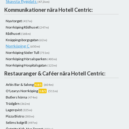
Skavsta flygplats
(47,2km)
Kommunikationer nära Hotell Centric:
Nya torget
(417m)
Norrköping Rådhuset
(247m)
Rådhuset
(168m)
Knäppingsborgsgatan
(62m)
Norrköping C
(650m)
Norrköping Söder Tull
(751m)
Norrköping Hörsalsparken
(400m)
Norrköping Hospitalsgatan
(123m)
Restauranger & Caféer nära Hotell Centric:
Arbis Bar & Salong
4.8/5
(604m)
O'Learys Norrköping
3.8/5
(511m)
Butlers hörna
(474m)
Trädgårn
(362m)
Lagerqvist
(325m)
Pizza Bistro
(300m)
Selims kolgrill
(497m)
Östgöta Kök, Nya Torget