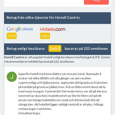
Pris
Betyg från olika tjänster för Hotell Centric
3.7/5
3.6/5
Betyg enligt besökare:
3.65/5
baserat på 222 omdömen
Hotell Centric
är ett populärt hotell enligt besökare med betyget
3.7/5
. Gäster
rekommenderar hotellet baserat på 222 omdömen.
Superfin hotell med ännu bättre service personal. Stannade 4
veckor vid olika tillfälle och alla gånger var personalen
supertrevliga och hjälpsamma. Jag kunde aldrig njuta av frukosten
på hotellet på grund av jobbet men, fick en låda med frukost att ta
med varje morgon. Fantastiskt! Det enda minus var att på det ena
rummet var duschen i toalettrumet var lite för liten och på ett
annat rum hänge toalettdörren snett och det kostade lite att
stänga den. Att hotellet ligger väldigt centralt är ett plus. Många
restauranger i närheten.
//Jonathan Rojas