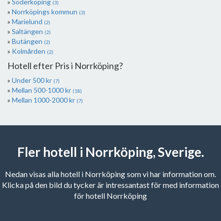
Söderköping
(3)
Norrköpings kommun
(3)
Marielund
(2)
Saltängen
(2)
Butängen
(2)
Kolmården
(2)
Hotell efter Pris i Norrköping?
Under 500 kr
(7)
Mellan 500-1000 kr
(18)
Mellan 1000-2000 kr
(7)
Fler hotell i Norrköping, Sverige.
Nedan visas alla hotell i Norrköping som vi har information om.
Klicka på den bild du tycker är intressantast för med information
för hotell Norrköping