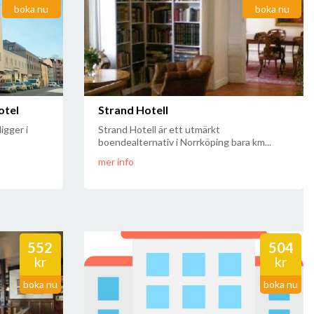
boka nu
boka nu
otel
Strand Hotell
gger i
Strand Hotell är ett utmärkt
boendealternativ i Norrköping bara km...
mer info
552
504
kr
kr
boka nu
boka nu