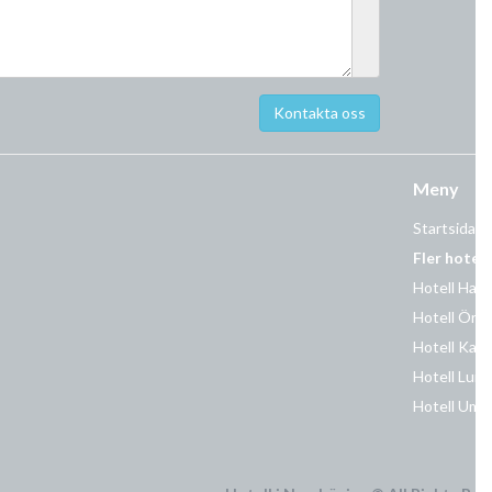
Meny
Startsida
Fler hotell
Hotell Hal
Hotell Öre
Hotell Karl
Hotell Lund
Hotell Ume