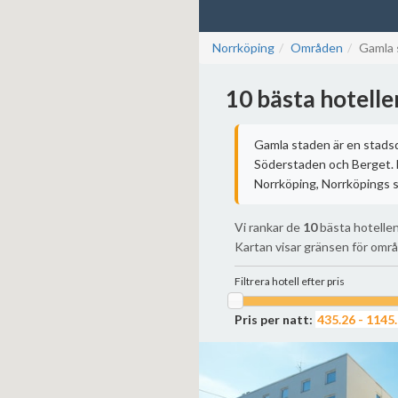
Norrköping
Områden
Gamla 
10 bästa hotelle
Gamla staden är en stadsde
Söderstaden och Berget. 
Norrköping, Norrköpings 
Vi rankar de
10
bästa hotellen
Kartan visar gränsen för omr
Filtrera hotell efter pris
Pris per natt: