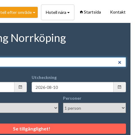
Startsida
Kontakt
tell efter område
Hotell nära
ng Norrköping
Utcheckning
Personer
Se tillgänglighet!