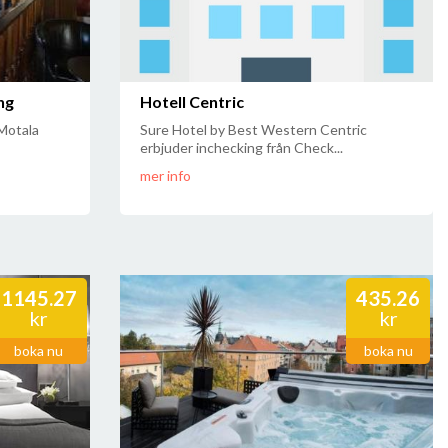
ng
Hotell Centric
 Motala
Sure Hotel by Best Western Centric
erbjuder inchecking från Check...
mer info
1145.27
435.26
kr
kr
boka nu
boka nu