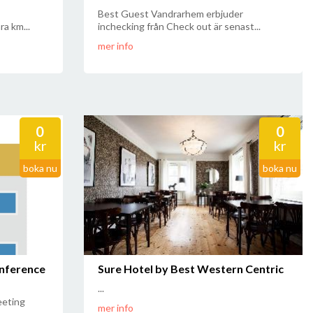
Best Guest Vandrarhem erbjuder
a km...
inchecking från Check out är senast...
mer info
0
0
kr
kr
boka nu
boka nu
nference
Sure Hotel by Best Western Centric
...
eeting
mer info