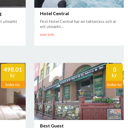
g
Hotel Central
tt utmärkt
First Hotel Central har en takterrass och är
ett utmärkt...
mer info
498.01
0
kr
kr
boka nu
boka nu
Best Guest