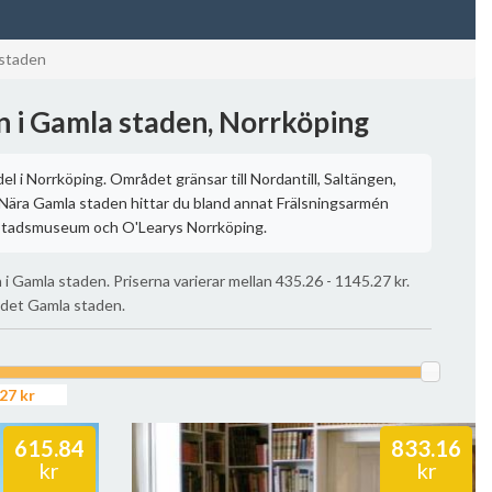
staden
n i Gamla staden, Norrköping
l i Norrköping. Området gränsar till Nordantill, Saltängen,
Nära Gamla staden hittar du bland annat Frälsningsarmén
stadsmuseum och O'Learys Norrköping.
 i Gamla staden. Priserna varierar mellan 435.26 - 1145.27 kr.
ådet Gamla staden.
615.84
833.16
kr
kr