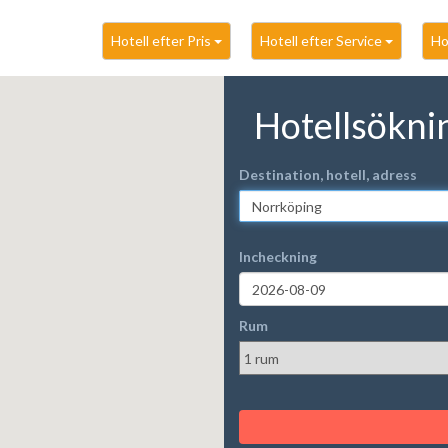
Hotell efter Pris
Hotell efter Service
Ho
Hotellsökni
Destination, hotell, adress
Incheckning
Rum