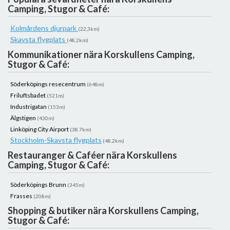
Camping, Stugor & Café:
Kolmårdens djurpark
(22,3km)
Skavsta flygplats
(48,2km)
Kommunikationer nära Korskullens Camping,
Stugor & Café:
Söderköpings resecentrum
(648m)
Friluftsbadet
(521m)
Industrigatan
(153m)
Älgstigen
(430m)
Linköping City Airport
(38.7km)
Stockholm-Skavsta flygplats
(48.2km)
Restauranger & Caféer nära Korskullens
Camping, Stugor & Café:
Söderköpings Brunn
(345m)
Frasses
(208m)
Shopping & butiker nära Korskullens Camping,
Stugor & Café: