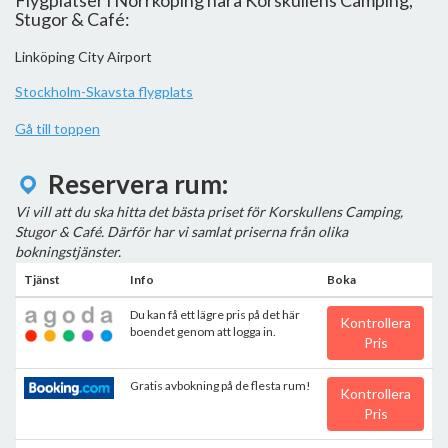
Flygplatser i Norrköping nära Korskullens Camping,
Stugor & Café:
Linköping City Airport
Stockholm-Skavsta flygplats
Gå till toppen
Reservera rum:
Vi vill att du ska hitta det bästa priset för Korskullens Camping,
Stugor & Café. Därför har vi samlat priserna från olika
bokningstjänster.
Tjänst
Info
Boka
Du kan få ett lägre pris på det här
Kontrollera
boendet genom att logga in.
Pris
Gratis avbokning på de flesta rum!
Kontrollera
Pris