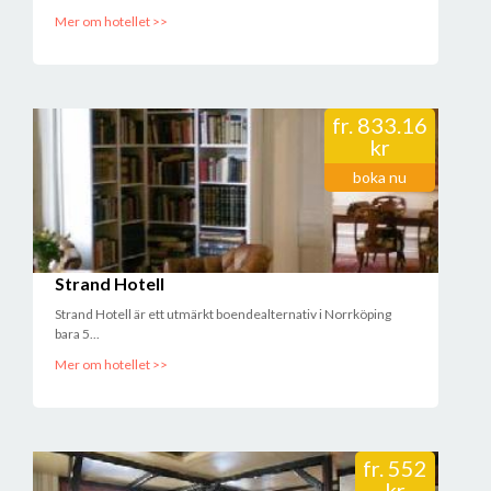
Mer om hotellet >>
fr.
833.16
kr
boka nu
Strand Hotell
Strand Hotell är ett utmärkt boendealternativ i Norrköping
bara 5...
Mer om hotellet >>
fr.
552
kr