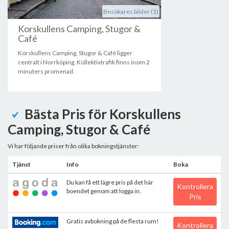
Besökares bilder (1)
Korskullens Camping, Stugor &
Café
Korskullens Camping, Stugor & Café ligger
centralt i Norrköping. Kollektivtrafik finns inom 2
minuters promenad.
Bästa Pris för Korskullens
Camping, Stugor & Café
Vi har följande priser från olika bokningstjänster:
Tjänst
Info
Boka
Du kan få ett lägre pris på det här
Kontrollera
boendet genom att logga in.
Pris
Gratis avbokning på de flesta rum!
Kontrollera