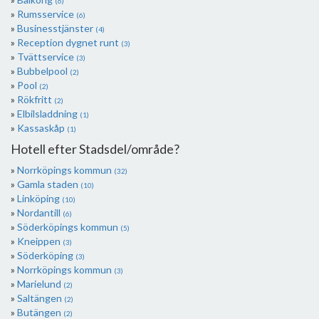
(6)
Rumsservice
(6)
Businesstjänster
(4)
Reception dygnet runt
(3)
Tvättservice
(3)
Bubbelpool
(2)
Pool
(2)
Rökfritt
(2)
Elbilsladdning
(1)
Kassaskåp
(1)
Hotell efter Stadsdel/område?
Norrköpings kommun
(32)
Gamla staden
(10)
Linköping
(10)
Nordantill
(6)
Söderköpings kommun
(5)
Kneippen
(3)
Söderköping
(3)
Norrköpings kommun
(3)
Marielund
(2)
Saltängen
(2)
Butängen
(2)