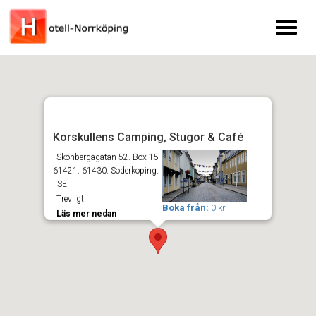
Toggl
naviga
Korskullens Camping, Stugor & Café
Skönbergagatan 52. Box 15
61421. 61430. Soderkoping.
. SE
Trevligt
Boka från:
0 kr
Läs mer nedan