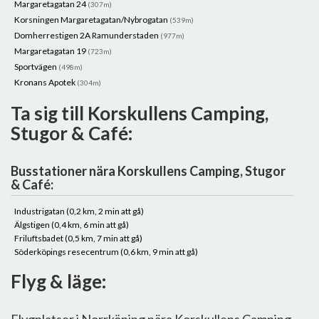
Margaretagatan 24
(307m)
Korsningen Margaretagatan/Nybrogatan
(539m)
Domherrestigen 2A Ramunderstaden
(977m)
Margaretagatan 19
(723m)
Sportvägen
(498m)
Kronans Apotek
(304m)
Ta sig till Korskullens Camping,
Stugor & Café:
Busstationer nära Korskullens Camping, Stugor
& Café:
Industrigatan (0,2 km, 2 min att gå)
Älgstigen (0,4 km, 6 min att gå)
Friluftsbadet (0,5 km, 7 min att gå)
Söderköpings resecentrum (0,6 km, 9 min att gå)
Flyg & läge: