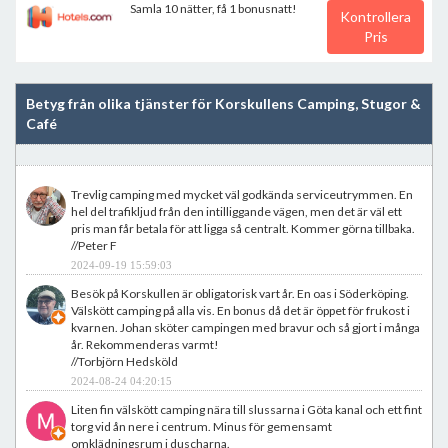
Samla 10 nätter, få 1 bonusnatt!
Kontrollera
Pris
Betyg från olika tjänster för Korskullens Camping, Stugor &
Café
Trevlig camping med mycket väl godkända serviceutrymmen. En
hel del trafikljud från den intilliggande vägen, men det är väl ett
pris man får betala för att ligga så centralt. Kommer görna tillbaka.
//Peter F
2024-09-19 15:59:03
Besök på Korskullen är obligatorisk vart år. En oas i Söderköping.
Välskött camping på alla vis. En bonus då det är öppet för frukost i
kvarnen. Johan sköter campingen med bravur och så gjort i många
år. Rekommenderas varmt!
//Torbjörn Hedsköld
2024-08-24 04:20:15
Liten fin välskött camping nära till slussarna i Göta kanal och ett fint
torg vid ån nere i centrum. Minus för gemensamt
omklädningsrum i duscharna.