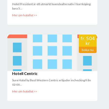
Hotel President är ett utmärkt boendealternativ i Norrköping
bara 5...
Mer om hotellet >>
fr.
504
kr
boka nu
Hotell Centric
Sure Hotel by Best Western Centric erbjuder inchecking från
02:00...
Mer om hotellet >>