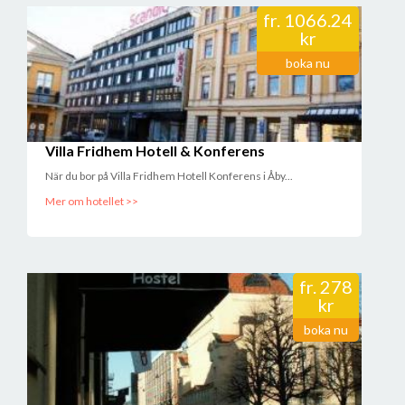
fr.
1066.24
kr
boka nu
Villa Fridhem Hotell & Konferens
När du bor på Villa Fridhem Hotell Konferens i Åby...
Mer om hotellet >>
fr.
278
kr
boka nu