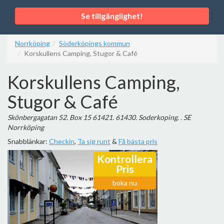
Se tillgänglighet!
Norrköping
Söderköpings kommun
Korskullens Camping, Stugor & Café
Korskullens Camping,
Stugor & Café
Skönbergagatan 52. Box 15 61421. 61430. Soderkoping. . SE
Norrköping
Snabblänkar:
Checkin
,
Ta sig runt
&
Få bästa pris
Kontrollera
Pris
boka nu