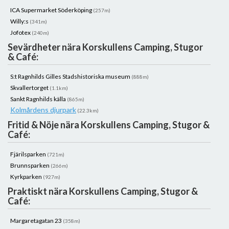
ICA Supermarket Söderköping
(257m)
Willy:s
(341m)
Jofotex
(240m)
Sevärdheter nära Korskullens Camping, Stugor
& Café:
S:t Ragnhilds Gilles Stadshistoriska museum
(888m)
Skvallertorget
(1.1km)
Sankt Ragnhilds källa
(865m)
Kolmårdens djurpark
(22.3km)
Fritid & Nöje nära Korskullens Camping, Stugor &
Café:
Fjärilsparken
(721m)
Brunnsparken
(266m)
Kyrkparken
(927m)
Praktiskt nära Korskullens Camping, Stugor &
Café:
Margaretagatan 23
(358m)