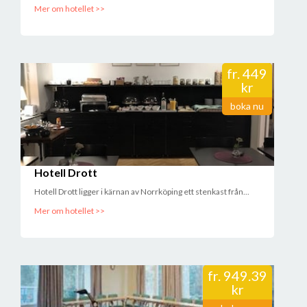
Mer om hotellet >>
fr.
449
kr
boka nu
Hotell Drott
Hotell Drott ligger i kärnan av Norrköping ett stenkast från...
Mer om hotellet >>
fr.
949.39
kr