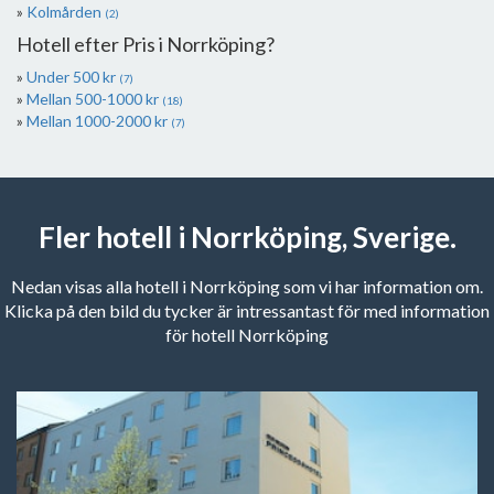
Kolmården
(2)
Hotell efter Pris i Norrköping?
Under 500 kr
(7)
Mellan 500-1000 kr
(18)
Mellan 1000-2000 kr
(7)
Fler hotell i Norrköping, Sverige.
Nedan visas alla hotell i Norrköping som vi har information om.
Klicka på den bild du tycker är intressantast för med information
för hotell Norrköping