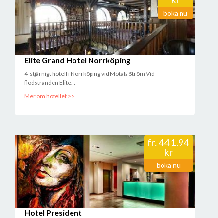
boka nu
Elite Grand Hotel Norrköping
4-stjärnigt hotell i Norrköping vid Motala Ström Vid
flodstranden Elite...
Mer om hotellet >>
fr.
441.94
kr
boka nu
Hotel President