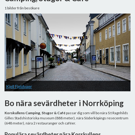
1 bilder från besökare
Kjell Fjeldvaer
Bo nära sevärdheter i Norrköping
Korskullens Camping, Stugor & Café
passar dig som vill bo nära S:t Ragnhilds
Gilles Stadshistoriska museum (888 meter), nära Söderköpings resecentrum
(648 meter), nära 2 restauranger och caféer.
Populära sevärdheter nära Korskullens