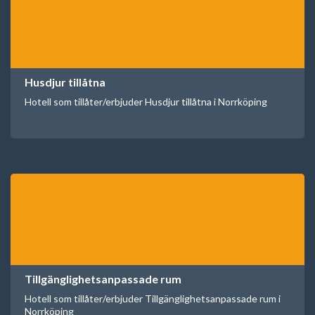
Husdjur tillåtna
Hotell som tillåter/erbjuder Husdjur tillåtna i Norrköping
Tillgänglighetsanpassade rum
Hotell som tillåter/erbjuder Tillgänglighetsanpassade rum i
Norrköping