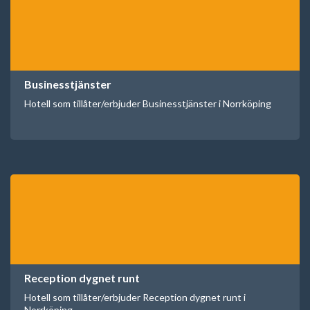
Businesstjänster
Hotell som tillåter/erbjuder Businesstjänster i Norrköping
Reception dygnet runt
Hotell som tillåter/erbjuder Reception dygnet runt i
Norrköping