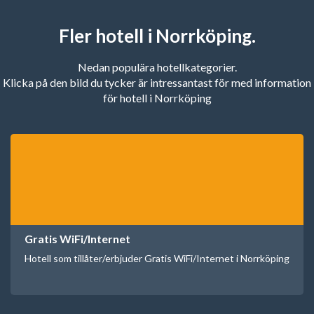
Fler hotell i Norrköping.
Nedan populära hotellkategorier.
Klicka på den bild du tycker är intressantast för med information
för hotell i Norrköping
Gratis WiFi/Internet
Hotell som tillåter/erbjuder Gratis WiFi/Internet i Norrköping