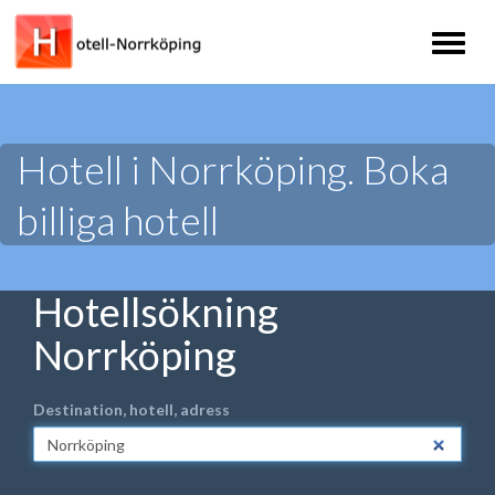
Toggl
naviga
Hotell i Norrköping. Boka
billiga hotell
Hotellsökning
Norrköping
Destination, hotell, adress