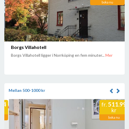
boka nu
Borgs Villahotell
Borgs Villahotell ligger i Norrköping en fem minuter...
Mer
Mellan 500-1000 kr
511.99
fr.
kr
boka nu