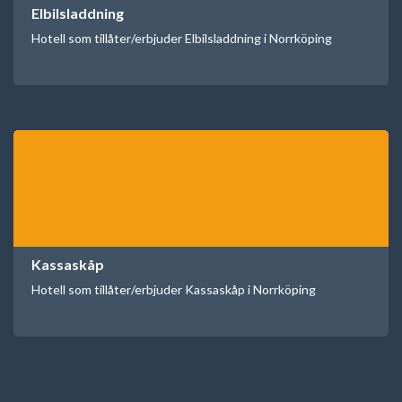
Elbilsladdning
Hotell som tillåter/erbjuder Elbilsladdning i Norrköping
Kassaskåp
Hotell som tillåter/erbjuder Kassaskåp i Norrköping