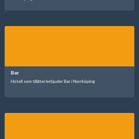
Bar
Hotell som tillåter/erbjuder Bar i Norrköping